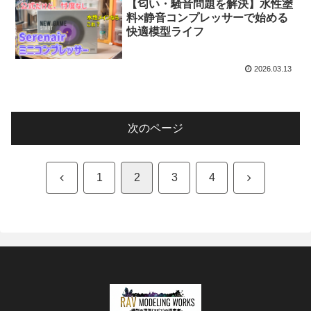
【匂い・騒音問題を解決】水性塗
料×静音コンプレッサーで始める
快適模型ライフ
2026.03.13
次のページ
前
次
1
2
3
4
へ
へ