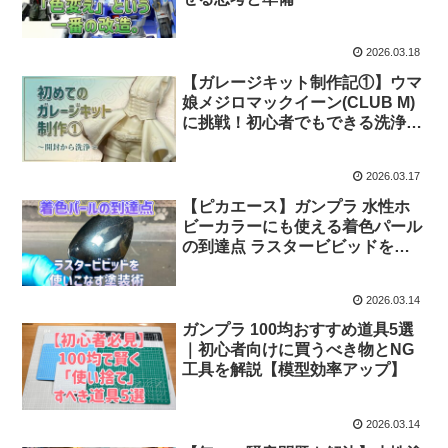
2026.03.18
【ガレージキット制作記①】ウマ
娘メジロマックイーン(CLUB M)
に挑戦！初心者でもできる洗浄・
離型剤落とし工程
2026.03.17
【ピカエース】ガンプラ 水性ホ
ビーカラーにも使える着色パール
の到達点 ラスタービビッドを使
いこなす調色・塗装術
2026.03.14
ガンプラ 100均おすすめ道具5選
｜初心者向けに買うべき物とNG
工具を解説【模型効率アップ】
2026.03.14