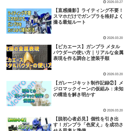
2026.03.27
【直感撮影】ライティング不要！
スマホだけでガンプラを格好よく
撮る最短ルート
2026.03.20
【ピカエース】ガンプラ メタル
パウダーの使い方｜リアルな金属
表現を作る調合と塗装手順
2026.03.20
【ガレージキット制作記録②】メ
ジロマックイーンの仮組み：未知
の構造を解き明かす
2026.03.20
【脱初心者必見】個性を引き出
す！ガンプラ「色変え」を成功さ
せる思考と準備